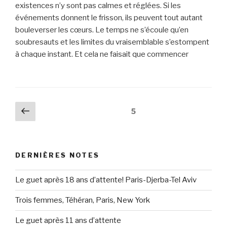
existences n’y sont pas calmes et réglées. Si les
événements donnent le frisson, ils peuvent tout autant
bouleverser les cœurs.
Le temps ne s’écoule qu’en
soubresauts et les limites du vraisemblable s’estompent
à chaque instant. Et cela ne faisait que commencer
Posts
Previous
Page
5
page
navigation
DERNIÈRES NOTES
Le guet après 18 ans d’attente! Paris-Djerba-Tel Aviv
Trois femmes, Téhéran, Paris, New York
Le guet après 11 ans d’attente