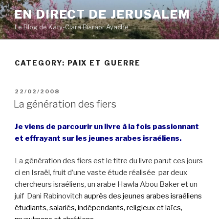
Skip
EN DIRECT DE JERUSALEM
to
Le Blog de Katy-Clara Bisraor Ayache
content
CATEGORY:
PAIX ET GUERRE
POSTED
22/02/2008
ON
La génération des fiers
Je viens de parcourir un livre à la fois passionnant
et effrayant sur les jeunes arabes israéliens.
La génération des fiers est le titre du livre parut ces jours
ci en Israël, fruit d’une vaste étude réalisée par deux
chercheurs israéliens, un arabe Hawla Abou Baker et un
juif Dani Rabinovitch
auprès des jeunes arabes israéliens
étudiants, salariés, indépendants, religieux et laïcs,