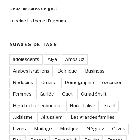
Deux histoires de gett
La reine Esther et l’agouna
NUAGES DE TAGS
adolescents
Alya
Amos Oz
Arabes israéliens
Belgique
Business
Bédouins
Cuisine
Démographie
excursion
Femmes
Galilée
Guet
Guilad Shalit
High tech et economie
Huile d'olive
Israel
Judaisme
Jérusalem
Les grandes familles
Livres
Mariage
Musique
Néguev
Olives