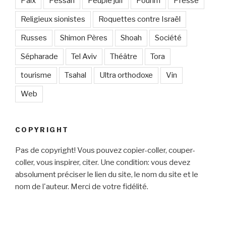
Paix
Pessah
Peuple juif
Pourim
Presse
Religieux sionistes
Roquettes contre Israël
Russes
Shimon Pères
Shoah
Société
Sépharade
Tel Aviv
Théâtre
Tora
tourisme
Tsahal
Ultra orthodoxe
Vin
Web
COPYRIGHT
Pas de copyright! Vous pouvez copier-coller, couper-
coller, vous inspirer, citer. Une condition: vous devez
absolument préciser le lien du site, le nom du site et le
nom de l'auteur. Merci de votre fidélité.