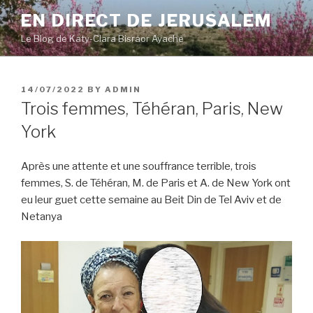
Skip
EN DIRECT DE JERUSALEM
to
Le Blog de Katy-Clara Bisraor Ayache
content
POSTED
14/07/2022
BY
ADMIN
ON
Trois femmes, Téhéran, Paris, New
York
Après une attente et une souffrance terrible, trois
femmes, S. de Téhéran, M. de Paris et A. de New York ont
eu leur guet cette semaine au Beit Din de Tel Aviv et de
Netanya