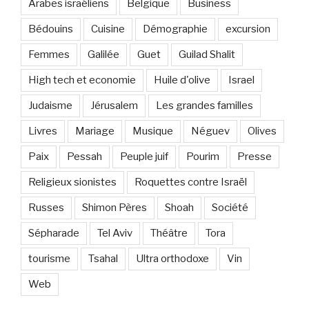
Arabes israéliens
Belgique
Business
Bédouins
Cuisine
Démographie
excursion
Femmes
Galilée
Guet
Guilad Shalit
High tech et economie
Huile d'olive
Israel
Judaisme
Jérusalem
Les grandes familles
Livres
Mariage
Musique
Néguev
Olives
Paix
Pessah
Peuple juif
Pourim
Presse
Religieux sionistes
Roquettes contre Israël
Russes
Shimon Pères
Shoah
Société
Sépharade
Tel Aviv
Théâtre
Tora
tourisme
Tsahal
Ultra orthodoxe
Vin
Web