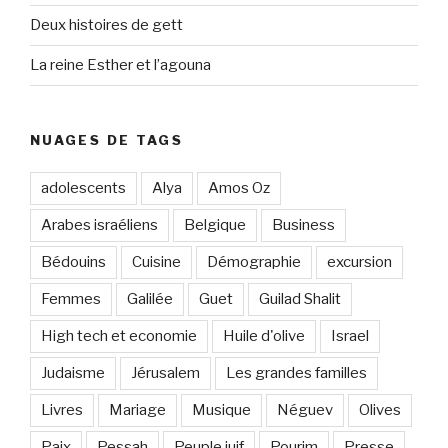
Deux histoires de gett
La reine Esther et l’agouna
NUAGES DE TAGS
adolescents
Alya
Amos Oz
Arabes israéliens
Belgique
Business
Bédouins
Cuisine
Démographie
excursion
Femmes
Galilée
Guet
Guilad Shalit
High tech et economie
Huile d'olive
Israel
Judaisme
Jérusalem
Les grandes familles
Livres
Mariage
Musique
Néguev
Olives
Paix
Pessah
Peuple juif
Pourim
Presse