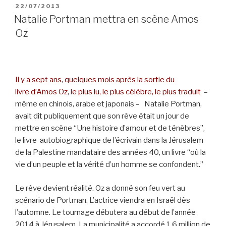
POSTED
22/07/2013
ON
Natalie Portman mettra en scène Amos
Oz
Il y a sept ans, quelques mois après la sortie du
livre d’Amos Oz, le plus lu, le plus célèbre, le plus traduit
–
même en chinois, arabe et japonais – Natalie Portman,
avait dit publiquement que son rêve était un jour de
mettre en scène “Une histoire d’amour et de ténèbres”,
le livre autobiographique de l’écrivain dans la Jérusalem
de la Palestine mandataire des années 40, un livre “où la
vie d’un peuple et la vérité d’un homme se confondent.”
Le rêve devient réalité. Oz a donné son feu vert au
scénario de Portman. L’actrice viendra en Israël dès
l’automne. Le tournage débutera au début de l’année
2014 à Jérusalem. La municipalité a accordé 1.6 million de