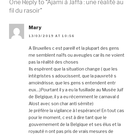
One Reply to “Ajami à Jaffa : une réalité au
fil du rasoir”
Mary
13/03/2019 AT 10:56
A Bruxelles c est pareil! et la plupart des gens
me semblent naïfs ou aveugles car ils ne voient
pas la réalité des choses
Ils espèrent que la situation change ( que les
intégristes s adoucissent, que la pauvreté s
amoindrisse, que les gens s entendent entr
eux…)Pourtant il y a eu la fusillade au Musée Juif
de Belgique, il y a eu récemment le carnaval d
Alost avec son char anti sémite)
Je préfère la vigilance à l espérance! En tout cas
pour le moment, c est à dire tant que le
gouvernement de la Belgique et ses élus et la
royauté n ont pas pris de vrais mesures de