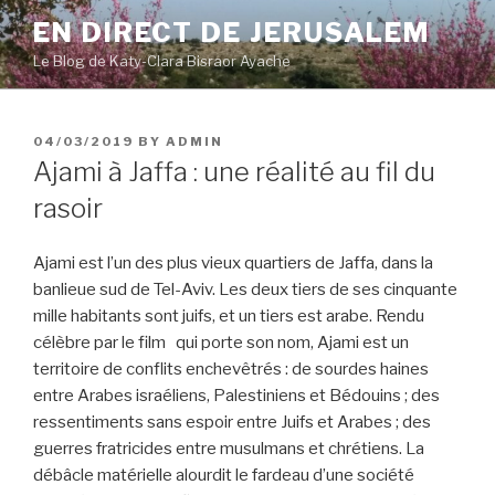
Skip
EN DIRECT DE JERUSALEM
to
Le Blog de Katy-Clara Bisraor Ayache
content
POSTED
04/03/2019
BY
ADMIN
ON
Ajami à Jaffa : une réalité au fil du
rasoir
Ajami est l’un des plus vieux quartiers de Jaffa, dans la
banlieue sud de Tel-Aviv. Les deux tiers de ses cinquante
mille habitants sont juifs, et un tiers est arabe. Rendu
célèbre par le film qui porte son nom, Ajami est un
territoire de conflits enchevêtrés : de sourdes haines
entre Arabes israéliens, Palestiniens et Bédouins ; des
ressentiments sans espoir entre Juifs et Arabes ; des
guerres fratricides entre musulmans et chrétiens. La
débâcle matérielle alourdit le fardeau d’une société