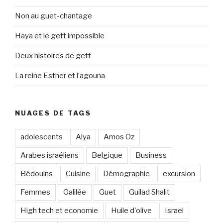
Non au guet-chantage
Haya et le gett impossible
Deux histoires de gett
La reine Esther et l’agouna
NUAGES DE TAGS
adolescents
Alya
Amos Oz
Arabes israéliens
Belgique
Business
Bédouins
Cuisine
Démographie
excursion
Femmes
Galilée
Guet
Guilad Shalit
High tech et economie
Huile d'olive
Israel