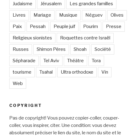
Judaisme
Jérusalem
Les grandes familles
Livres
Mariage
Musique
Néguev
Olives
Paix
Pessah
Peuple juif
Pourim
Presse
Religieux sionistes
Roquettes contre Israël
Russes
Shimon Pères
Shoah
Société
Sépharade
Tel Aviv
Théâtre
Tora
tourisme
Tsahal
Ultra orthodoxe
Vin
Web
COPYRIGHT
Pas de copyright! Vous pouvez copier-coller, couper-
coller, vous inspirer, citer. Une condition: vous devez
absolument préciser le lien du site, le nom du site et le