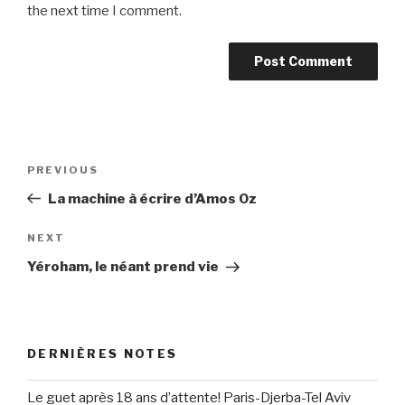
the next time I comment.
Post
Previous
PREVIOUS
navigation
Post
La machine à écrire d’Amos Oz
Next
NEXT
Post
Yéroham, le néant prend vie
DERNIÈRES NOTES
Le guet après 18 ans d’attente! Paris-Djerba-Tel Aviv