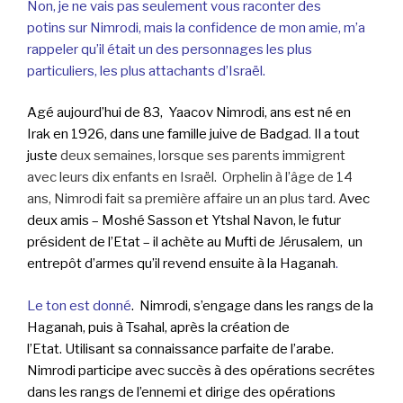
Non, je ne vais pas seulement vous raconter des
potins sur Nimrodi, mais la confidence de mon amie, m’a
rappeler qu’il était un des personnages les plus
particuliers, les plus attachants d’Israël.
Agé aujourd’hui de 83, Y
aacov Nimrodi, ans est né en
Irak en 1926, dans une famille juive de Badgad
.
Il a tout
juste
deux semaines, lorsque ses parents immigrent
avec leurs dix enfants en Israël. Orphelin à l’âge de 14
ans, Nimrodi fait sa première affaire un an plus tard. A
vec
deux amis – Moshé Sasson et Ytshal Navon, le futur
président de l’Etat –
il achète au Mufti de Jérusalem, un
entrepôt d’armes qu’il revend ensuite à la Haganah
.
Le ton est donné
. Nimrodi, s’engage dans les rangs de la
Haganah, puis à Tsahal, après la création de
l’Etat. Utilisant sa connaissance parfaite de l’arabe.
Nimrodi participe avec succès à des opérations secrétes
dans les rangs de l’ennemi et dirige des opérations