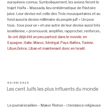
européens connus. Symboliquement, les avions feront le
trajet Haïfa – Massada, lieu emblématique de l’histoire
juive. Leur devise est celle des Trois mousquetaires et au
fond aussi la devise millénaire du peuple juif: « Un pour
tous , tous pour un » et une autre de leur devise aussi très
israélienne, « promouvoir
,
amplifier
,
rapprocher
,
renforcer
.
Ils ont déjà été un peu partout dans le monde, en
Espagne, Italie, Maroc, Sénégal, Pays Baltes, Tunisie,
Libye,Grèce, Liban et maintenant donc en Israël.
POSTED
02/06/2013
ON
Les cent Juifs les plus influents du monde
Le journal israélien – Makor Rishon – ( tendance religieuse