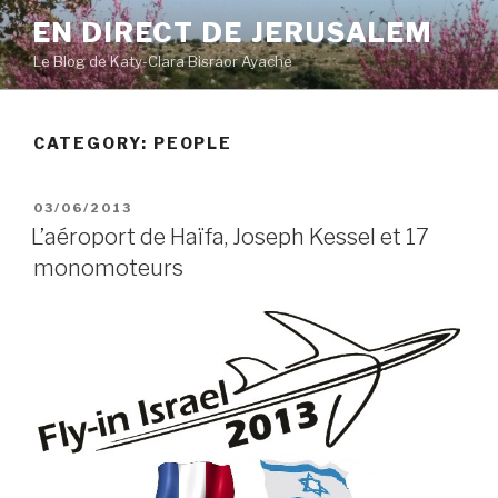
Skip
EN DIRECT DE JERUSALEM
to
Le Blog de Katy-Clara Bisraor Ayache
content
CATEGORY:
PEOPLE
POSTED
03/06/2013
ON
L’aéroport de Haïfa, Joseph Kessel et 17
monomoteurs