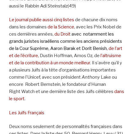
aussi le Rabbin Adi Steinstalz(49)
Le journal publie aussi cinq listes
de chacune dix noms
dans les domaines
de la Science
, avec les Prix Nobel de
ces dernières années,
du Droit
avec notamment les
grands juristes israéliens comme les anciens présidents
de la Cour Suprême, Aaron Barak et Dorit Benish
,
de l’art
et de l’écriture,
Dustin Hoffman, Amos Oz, de
l’altruisme
et de la contribution à un monde meilleur
. Il s’avère qu’il y
a plusieurs Juifs à la tête d’organisations importantes
comme l’Unicef, avec son président
Anthony
Lake ou
encore
Robert Bernstein, le fondateur d’Human
Right Watch et une dernière liste des Juifs célèbres
dans
le sport
.
Les Juifs Français
Deux noms seulement de personnalités françaises dans
ces listes. Dans la liste des 50, Bernard Henry-Levy ( 31)