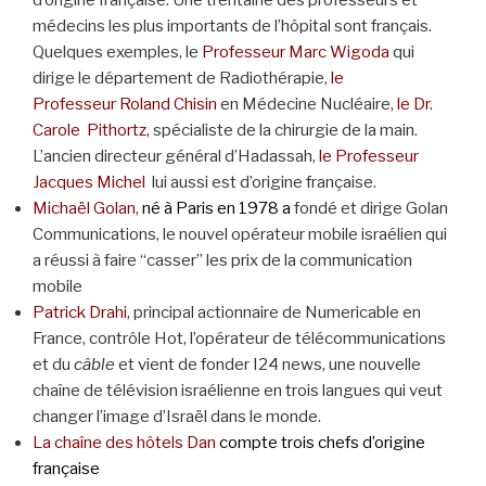
d’origine française. Une trentaine des professeurs et
médecins les plus importants de l’hôpital sont français.
Quelques exemples, le
Professeur Marc Wigoda
qui
dirige le département de Radiothérapie,
le
Professeur Roland Chisin
en Médecine Nucléaire,
le Dr.
Carole
Pithortz,
spécialiste de la chirurgie de la main.
L’ancien directeur général d’Hadassah,
le Professeur
Jacques Michel
lui aussi est d’origine française.
Michaël Golan,
né à Paris en 1978
a
fondé et dirige Golan
Communications, le nouvel opérateur mobile israélien qui
a réussi à faire “casser” les prix de la communication
mobile
Patrick Drahi,
principal actionnaire de Numericable en
France, contrôle Hot, l’opérateur de télécommunications
et du
câble
et vient de fonder I24 news, une nouvelle
chaîne de télévision israélienne en trois langues qui veut
changer l’image d’Israël dans le monde.
La chaîne des hôtels Dan
compte trois chefs d’origine
française