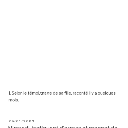
1 Selon le témoignage de sa fille, raconté il y a quelques
mois.
POSTED
26/01/2009
ON