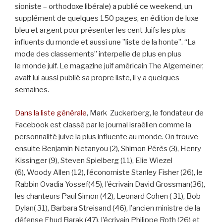
sioniste – orthodoxe libérale) a publié ce weekend, un
supplément de quelques 150 pages, en édition de luxe
bleu et argent pour présenter les cent Juifs les plus
influents du monde et aussi une ”liste de la honte”. “La
mode des classements” interpelle de plus en plus
le monde juif. Le magazine juif américain The Algemeiner,
avait lui aussi publié sa propre liste, il y a quelques
semaines.
Dans la liste générale
, Mark
Zuckerberg, le fondateur de
Facebook est classé par le journal israélien comme la
personnalité juive la plus influente au monde. On trouve
ensuite Benjamin Netanyou (2), Shimon Pérès (3), Henry
Kissinger (9), Steven Spielberg (11), Elie Wiezel
(6), Woody Allen (12), l’économiste Stanley Fisher (26), le
Rabbin Ovadia Yossef(45), l’écrivain David Grossman(36),
les chanteurs Paul Simon (42), Leonard Cohen ( 31), Bob
Dylan( 31), Barbara Streisand (46), l’ancien ministre de la
défense Ehud Barak (47), l’écrivain Philippe Roth (26) et