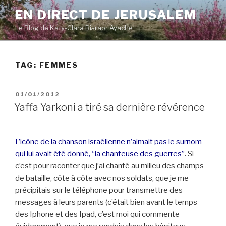
Skip
EN DIRECT DE JERUSALEM
to
Le Blog de Katy-Clara Bisraor Ayache
content
TAG:
FEMMES
POSTED
01/01/2012
ON
Yaffa Yarkoni a tiré sa dernière révérence
L’icône de la chanson israélienne n’aimait pas le surnom
qui lui avait été donné, “la chanteuse des guerres”
. Si
c’est pour raconter que j’ai chanté au milieu des champs
de bataille, côte à côte avec nos soldats, que je me
précipitais sur le téléphone pour transmettre des
messages à leurs parents (c’était bien avant le temps
des Iphone et des Ipad, c’est moi qui commente