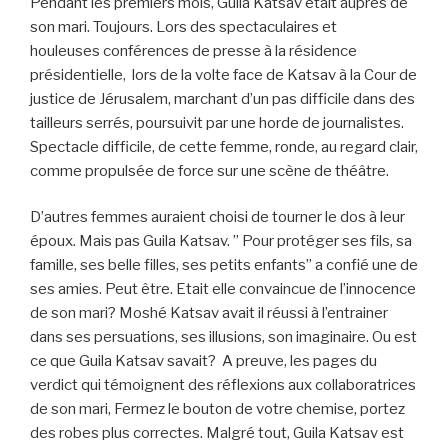
Pendant les premiers mois, Guila Katsav était auprès de
son mari. Toujours. Lors des spectaculaires et
houleuses conférences de presse à la résidence
présidentielle, lors de la volte face de Katsav à la Cour de
justice de Jérusalem, marchant d’un pas difficile dans des
tailleurs serrés, poursuivit par une horde de journalistes.
Spectacle difficile, de cette femme, ronde, au regard clair,
comme propulsée de force sur une scène de théâtre.
D’autres femmes auraient choisi de tourner le dos à leur
époux. Mais pas Guila Katsav. ” Pour protéger ses fils, sa
famille, ses belle filles, ses petits enfants” a confié une de
ses amies. Peut être. Etait elle convaincue de l’innocence
de son mari? Moshé Katsav avait il réussi à l’entrainer
dans ses persuations, ses illusions, son imaginaire. Ou est
ce que Guila Katsav savait? A preuve, les pages du
verdict qui témoignent des réflexions aux collaboratrices
de son mari, Fermez le bouton de votre chemise, portez
des robes plus correctes. Malgré tout, Guila Katsav est