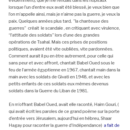
évidemment), que je me rendais dans les hôpitaux
lorsque l’un d’entre eux avait été blessé, je veux bien que
l’on m’appelle ainsi, mais je n’aime pas la guerre, je veux la
paix. Quelques années plus tard, ”la chanteuse des
guerres” créait le scandale , en critiquant avec virulence,
“l’attitude des soldats” lors d’une des grandes
opérations de Tsahal. Mais ces prises de positions
politiques, avaient été vite oubliées, vite pardonnées.
Comment aurait il pu en être autrement, pour celle qui
sans peur et avec affront, chantait Babel Oued sous le
feu de l’armée égyptienne en 1967, chantait main dans la
main avec les soldats de Givati en 1948, et avec les
petits enfants de ces soldats eux mêmes devenus
soldats dans la Guerre du Liban de 1981.
En m’offrant Babel Oued, avait elle raconté, Haim Gouri, (
qui avait écrit les paroles de ce grand poème sur la porte
d’entrée vers Jérusalem, aujourd’hui en hébreu, Shaar
Hagay pour raconter la guerre d’Indépendance)
a fait de