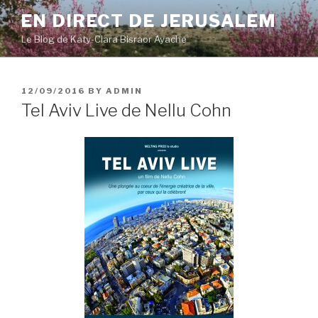
Skip
EN DIRECT DE JERUSALEM
to
Le Blog de Katy-Clara Bisraor Ayache
content
POSTED
12/09/2016
BY
ADMIN
ON
Tel Aviv Live de Nellu Cohn