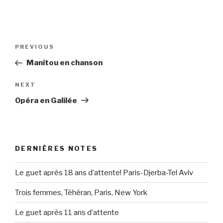
Post
Previous
PREVIOUS
navigation
Post
Manitou en chanson
Next
NEXT
Post
Opéra en Galilée
DERNIÈRES NOTES
Le guet après 18 ans d’attente! Paris-Djerba-Tel Aviv
Trois femmes, Téhéran, Paris, New York
Le guet après 11 ans d’attente