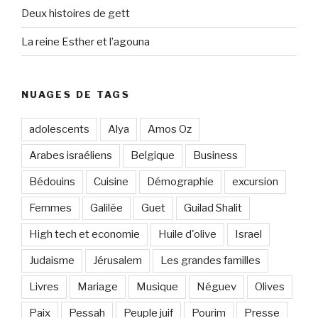
Deux histoires de gett
La reine Esther et l’agouna
NUAGES DE TAGS
adolescents
Alya
Amos Oz
Arabes israéliens
Belgique
Business
Bédouins
Cuisine
Démographie
excursion
Femmes
Galilée
Guet
Guilad Shalit
High tech et economie
Huile d'olive
Israel
Judaisme
Jérusalem
Les grandes familles
Livres
Mariage
Musique
Néguev
Olives
Paix
Pessah
Peuple juif
Pourim
Presse