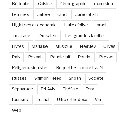
Bédouins
Cuisine
Démographie
excursion
Femmes
Galilée
Guet
Guilad Shalit
High tech et economie
Huile d'olive
Israel
Judaisme
Jérusalem
Les grandes familles
Livres
Mariage
Musique
Néguev
Olives
Paix
Pessah
Peuple juif
Pourim
Presse
Religieux sionistes
Roquettes contre Israël
Russes
Shimon Pères
Shoah
Société
Sépharade
Tel Aviv
Théâtre
Tora
tourisme
Tsahal
Ultra orthodoxe
Vin
Web