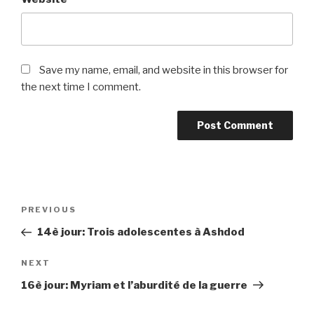
Save my name, email, and website in this browser for
the next time I comment.
Post
Previous
PREVIOUS
navigation
Post
14è jour: Trois adolescentes à Ashdod
Next
NEXT
Post
16è jour: Myriam et l’aburdité de la guerre