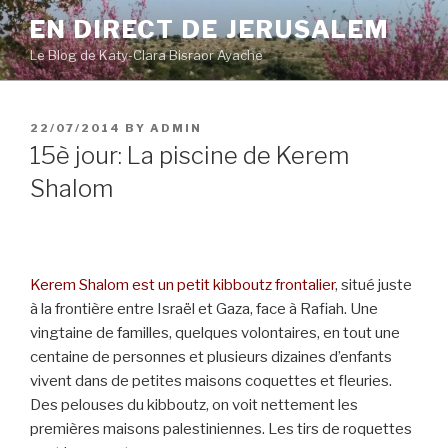
Skip
EN DIRECT DE JERUSALEM
to
Le Blog de Katy-Clara Bisraor Ayache
content
POSTED
22/07/2014
BY
ADMIN
ON
15è jour: La piscine de Kerem
Shalom
Kerem Shalom est un petit kibboutz frontalier
, situé juste
à la frontière entre Israël et Gaza, face à Rafiah. Une
vingtaine de familles, quelques volontaires, en tout une
centaine de personnes et plusieurs dizaines d’enfants
vivent dans de petites maisons coquettes et fleuries.
Des pelouses du kibboutz, on voit nettement les
premières maisons palestiniennes. Les tirs de roquettes