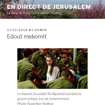
Skip
EN DIRECT DE JERUSALEM
to
Le Blog de Katy-Clara Bisraor Ayache
content
POSTED
17/12/2014
BY
ADMIN
ON
Edout mekomit
La fiancée du soldat Tal Algranati tué dans la
guerre à Gaza, lors de l’enterrement
Photo Yuval Hen Yedihot