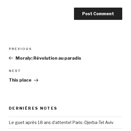
Post
Previous
PREVIOUS
navigation
Post
Moraly: Révolution au paradis
Next
NEXT
Post
This place
DERNIÈRES NOTES
Le guet après 18 ans d’attente! Paris-Djerba-Tel Aviv