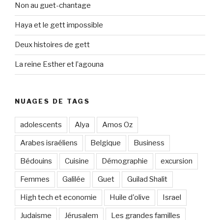
Non au guet-chantage
Haya et le gett impossible
Deux histoires de gett
La reine Esther et l’agouna
NUAGES DE TAGS
adolescents
Alya
Amos Oz
Arabes israéliens
Belgique
Business
Bédouins
Cuisine
Démographie
excursion
Femmes
Galilée
Guet
Guilad Shalit
High tech et economie
Huile d'olive
Israel
Judaisme
Jérusalem
Les grandes familles