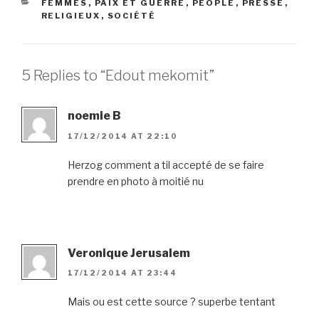
CATEGORIES
FEMMES
,
PAIX ET GUERRE
,
PEOPLE
,
PRESSE
,
RELIGIEUX
,
SOCIÉTÉ
5 Replies to “Edout mekomit”
noemie B
17/12/2014 AT 22:10
Herzog comment a til accepté de se faire
prendre en photo à moitié nu
Veronique Jerusalem
17/12/2014 AT 23:44
Mais ou est cette source ? superbe tentant