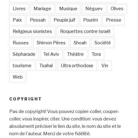
Livres
Mariage
Musique
Néguev
Olives
Paix
Pessah
Peuple juif
Pourim
Presse
Religieux sionistes
Roquettes contre Israël
Russes
Shimon Pères
Shoah
Société
Sépharade
Tel Aviv
Théâtre
Tora
tourisme
Tsahal
Ultra orthodoxe
Vin
Web
COPYRIGHT
Pas de copyright! Vous pouvez copier-coller, couper-
coller, vous inspirer, citer. Une condition: vous devez
absolument préciser le lien du site, le nom du site et le
nom de l'auteur. Merci de votre fidélité.